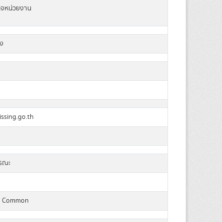
ิจหน่วยงาน
ง
ssing.go.th
ารณะ
a Common