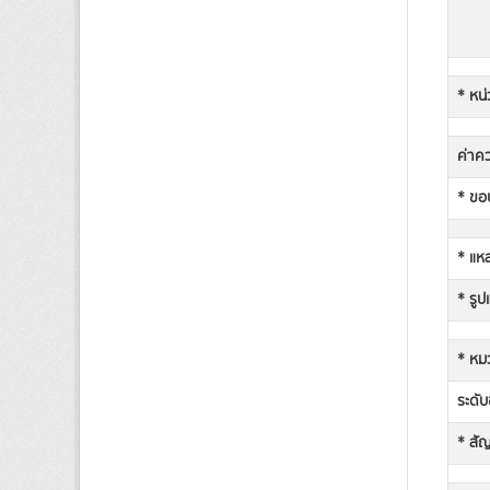
* หน่
ค่าคว
* ขอบ
* แหล
* รูป
* หม
ระดับช
* สั