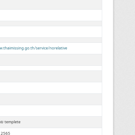
w.thaimissing.go.th/service/norelative
ดย templete
 2565