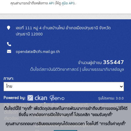
คุณสามารถเข้าถึงคลังทาง
API
(ให้ดู
คู่มือ API
).
เลขที่ 111 หมู่ 4 ตำบลบ้านใหม่ อำเภอเมืองปทุมธานี จังหวัด
ปทุมธานี 12000
opendata@cifs.mail.go.th
355447
จำนวนผู้เข้าชม
เว็บไซต์สถาบันนิติวิทยาศาสตร์
|
นโยบายธรรมาภิบาลข้อมูล
ภาษา
Powered by:
รุ่นโปรแกรม: 3.0.0
สนับสนุนระบบ Thai-GDC โดย สำนักงานสถิติแห่งชาติ
วันที่: 2025-06-
x
เว็บไซต์นี้ใช้ "คุกกี้" เพื่อวัตถุประสงค์ในการพัฒนาการเข้าถึงบริการของผู้ใช้ให้ดี
เว็บไซต์ที่
10
ยิ่งขึ้น หากต้องการเปิดใช้งานคุกกี้ โปรดคลิก "ยอมรับคุกกี้"
ระบบบัญชีข้อมูลภาครัฐ
เกี่ยวข้อง:
คุณสามารถถอนการยินยอมของคุณได้ตลอดเวลา โดยไปที่ "การตั้งค่าคุกกี้"
บริการนามานุกรมบัญชีข้อมูลภาค