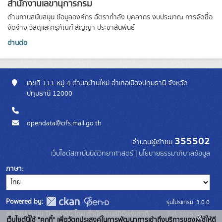
สำนักงานเลขานุการกรม
ด้านกานสนับสนุน ข้อมูลองค์กร อัตรากำลัง บุคลากร งบประมาณ การจัดซื้อ
จัดจ้าง วัสดุและครุภัณฑ์ สัญญา ประชาสันพันธ์
อ่านต่อ
เลขที่ 111 หมู่ 4 ตำบลบ้านใหม่ อำเภอเมืองปทุมธานี จังหวัด
ปทุมธานี 12000
opendata@cifs.mail.go.th
355502
จำนวนผู้เข้าชม
เว็บไซต์สถาบันนิติวิทยาศาสตร์
|
นโยบายธรรมาภิบาลข้อมูล
ภาษา
Powered by:
รุ่นโปรแกรม: 3.0.0
สนับสนุนระบบ Thai-GDC โดย สำนักงานสถิติแห่งชาติ
วันที่: 2025-06-
x
เว็บไซต์นี้ใช้ "คุกกี้" เพื่อวัตถุประสงค์ในการพัฒนาการเข้าถึงบริการของผู้ใช้ให้ดี