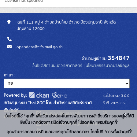
License not specified
เลขที่ 111 หมู่ 4 ตำบลบ้านใหม่ อำเภอเมืองปทุมธานี จังหวัด
ปทุมธานี 12000
opendata@cifs.mail.go.th
354847
จำนวนผู้เข้าชม
เว็บไซต์สถาบันนิติวิทยาศาสตร์
|
นโยบายธรรมาภิบาลข้อมูล
ภาษา
Powered by:
รุ่นโปรแกรม: 3.0.0
สนับสนุนระบบ Thai-GDC โดย สำนักงานสถิติแห่งชาติ
วันที่: 2025-06-
เว็บไซต์ที่
10
x
ระบบบัญชีข้อมูลภาครัฐ
เว็บไซต์นี้ใช้ "คุกกี้" เพื่อวัตถุประสงค์ในการพัฒนาการเข้าถึงบริการของผู้ใช้ให้ดี
เกี่ยวข้อง:
ยิ่งขึ้น หากต้องการเปิดใช้งานคุกกี้ โปรดคลิก "ยอมรับคุกกี้"
บริการนามานุกรมบัญชีข้อมูลภาค
รัฐ
คุณสามารถถอนการยินยอมของคุณได้ตลอดเวลา โดยไปที่ "การตั้งค่าคุกกี้"