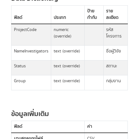
ป้าย
ราย
ฟิลด์
ประเภท
กำกับ
ละเอียด
ProjectCode
numeric
รหัส
(override)
โครงการ
NameInvestigators
text (override)
ชื่อผู้วิจัย
Status
text (override)
สถานะ
Group
text (override)
กลุ่มงาน
ข้อมูลเพิ่มเติม
ฟิลด์
ค่า
นามสกุลของไฟล์
CSV