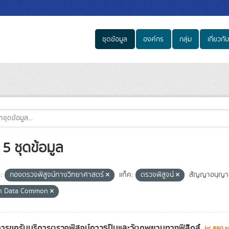
ชุดข้อมูล
องค์กร
กลุ่ม
เกี่ยวกับ
5 ชุดข้อมูล
:
กองตรวจพิสูจน์ทางวิทยาศาสตร์
แท็ค:
ตรวจพิสูจน์
สัญญาอนุญา
n Data Common
การขอรับบริการตรวจพิสูจน์อาวุธปืนและวัตถุพยานทางฟิสิกส์
890 to