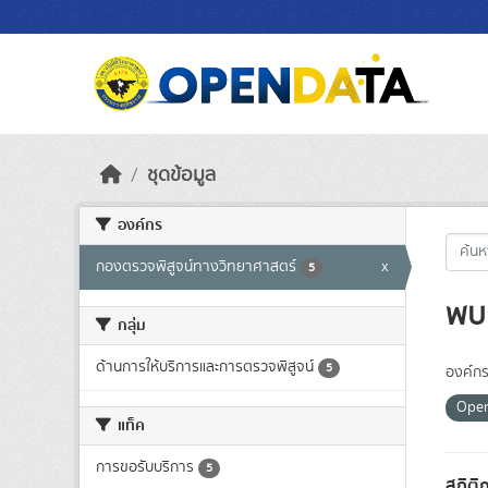
Skip to main content
ชุดข้อมูล
องค์กร
กองตรวจพิสูจน์ทางวิทยาศาสตร์
x
5
พบ 
กลุ่ม
ด้านการให้บริการและการตรวจพิสูจน์
5
องค์กร
Ope
แท็ค
การขอรับบริการ
5
สถิติ