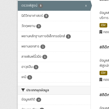
ตรวจพิสูจน์
x
5
ข้อมูล
นิติวิทยาศาสตร์
5
บริการ
CSV
วัตถุพยาน
3
กองต
พยานหลักฐานทางอิเล็กทรอนิกส์
1
พยานเอกสาร
สถิติ
1
ลายพิมพ์นิ้วมือ
1
ข้อมูล
พิสูจน
อาวุธปืน
1
CSV
เคมี
1
กองต
ประเภทชุดข้อมูล
สถิติ
ข้อมูลสถิติ
4
ข้อมูล