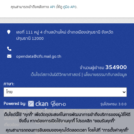
คุณสามารถเข้าถึงคลังทาง
API
(ให้ดู
คู่มือ API
).
เลขที่ 111 หมู่ 4 ตำบลบ้านใหม่ อำเภอเมืองปทุมธานี จังหวัด
ปทุมธานี 12000
opendata@cifs.mail.go.th
354900
จำนวนผู้เข้าชม
เว็บไซต์สถาบันนิติวิทยาศาสตร์
|
นโยบายธรรมาภิบาลข้อมูล
ภาษา
Powered by:
รุ่นโปรแกรม: 3.0.0
สนับสนุนระบบ Thai-GDC โดย สำนักงานสถิติแห่งชาติ
วันที่: 2025-06-
x
เว็บไซต์นี้ใช้ "คุกกี้" เพื่อวัตถุประสงค์ในการพัฒนาการเข้าถึงบริการของผู้ใช้ให้ดี
เว็บไซต์ที่
10
ยิ่งขึ้น หากต้องการเปิดใช้งานคุกกี้ โปรดคลิก "ยอมรับคุกกี้"
ระบบบัญชีข้อมูลภาครัฐ
เกี่ยวข้อง:
คุณสามารถถอนการยินยอมของคุณได้ตลอดเวลา โดยไปที่ "การตั้งค่าคุกกี้"
บริการนามานุกรมบัญชีข้อมูลภาค