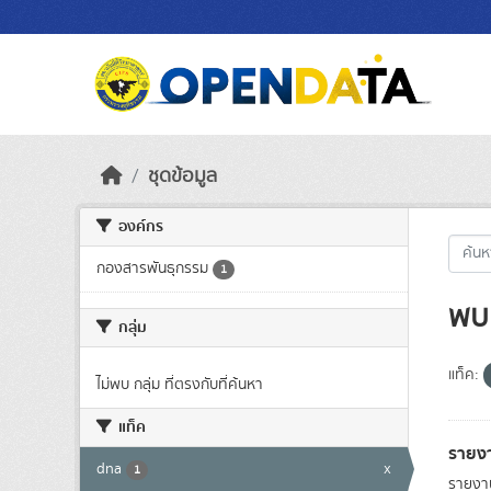
Skip to main content
ชุดข้อมูล
องค์กร
กองสารพันธุกรรม
1
พบ 
กลุ่ม
แท็ค:
ไม่พบ กลุ่ม ที่ตรงกับที่ค้นหา
แท็ค
รายงา
dna
x
1
รายงา