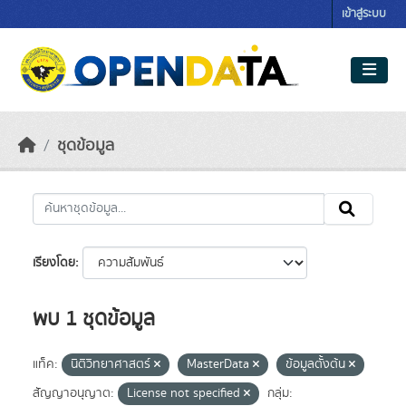
Skip to main content
เข้าสู่ระบบ
ชุดข้อมูล
เรียงโดย
พบ 1 ชุดข้อมูล
แท็ค:
นิติวิทยาศาสตร์
MasterData
ข้อมูลตั้งต้น
สัญญาอนุญาต:
License not specified
กลุ่ม: