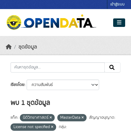
Skip to main content
เข้าสู่ระบบ
ชุดข้อมูล
เรียงโดย
พบ 1 ชุดข้อมูล
แท็ค:
นิติวิทยาศาสตร์
MasterData
สัญญาอนุญาต:
License not specified
กลุ่ม: