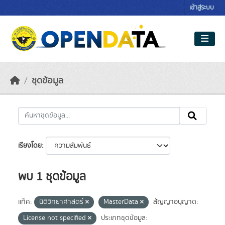
Skip to main content
เข้าสู่ระบบ
ชุดข้อมูล
เรียงโดย
พบ 1 ชุดข้อมูล
แท็ค:
นิติวิทยาศาสตร์
MasterData
สัญญาอนุญาต:
License not specified
ประเภทชุดข้อมูล: