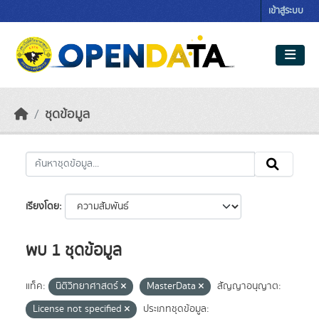
Skip to main content
เข้าสู่ระบบ
ชุดข้อมูล
เรียงโดย
พบ 1 ชุดข้อมูล
แท็ค:
นิติวิทยาศาสตร์
MasterData
สัญญาอนุญาต:
License not specified
ประเภทชุดข้อมูล: