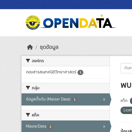
Skip to main content
ชุดข้อมูล
องค์กร
กองสารสนเทศนิติวิทยาศาสตร์
1
พบ 
กลุ่ม
ข้อมูลตั้งต้น (Master Data)
x
1
แท็ค:
Lice
แท็ค
MasterData
x
1
ข้อมู