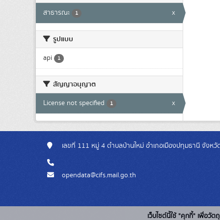
สาธารณะ
x
1
รูปแบบ
api
1
สัญญาอนุญาต
License not specified
x
1
เลขที่ 111 หมู่ 4 ตำบลบ้านใหม่ อำเภอเมืองปทุมธานี จังห
opendata@cifs.mail.go.th
เว็บไซต์นี้ใช้ "คุกกี้" เพื