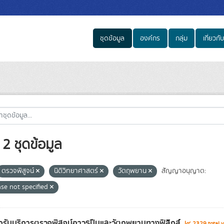
ชุดข้อมูล
องค์กร
กลุ่ม
เกี่ยวกับ
2 ชุดข้อมูล
ตรวจพิสูจน์
นิติวิทยาศาสตร์
วัตถุพยาน
สัญญาอนุญาต:
nse not specified
รับบริการตรวจพิสูจน์อาวุธปืนและวัตถุพยานทางฟิสิกส์
2329 total 