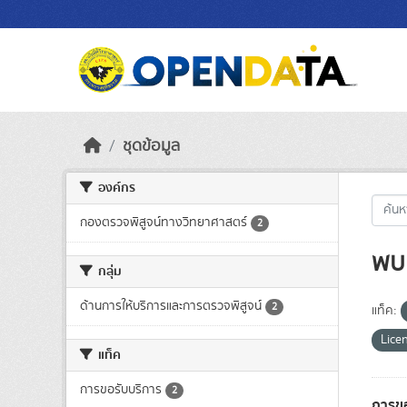
Skip to main content
ชุดข้อมูล
องค์กร
กองตรวจพิสูจน์ทางวิทยาศาสตร์
2
พบ 
กลุ่ม
ด้านการให้บริการและการตรวจพิสูจน์
2
แท็ค:
Lice
แท็ค
การขอรับบริการ
2
การขอ