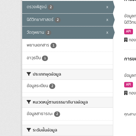
ตรวจพิสูจน์
x
2
ข้อมูล
นิติวิทยาศาสตร์
x
2
นิติวิ
API
วัตถุพยาน
x
2
กองต
พยานเอกสาร
1
อาวุธปืน
การข
1
ประเภทชุดข้อมูล
ข้อมูล
API
ข้อมูลระเบียน
2
กองต
หมวดหมู่ตามธรรมาภิบาลข้อมูล
ข้อมูลสาธารณะ
คุณสาม
2
ระดับชั้นข้อมูล