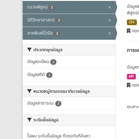
ข้อมูล
ตรวจพิสูจน์
x
2
พิสูจน
นิติวิทยาศาสตร์
x
2
CSV
กองต
ลายพิมพ์นิ้วมือ
x
2
การขอ
ประเภทชุดข้อมูล
ข้อมูลระเบียน
1
ข้อมูล
ข้อมูลสถิติ
1
API
กองต
หมวดหมู่ตามธรรมาภิบาลข้อมูล
ข้อมูลสาธารณะ
2
คุณสาม
ระดับชั้นข้อมูล
ไม่พบ ระดับชั้นข้อมูล ที่ตรงกับที่ค้นหา