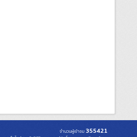
355421
จำนวนผู้เข้าชม