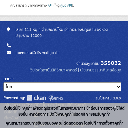
คุณสามารถเข้าถึงคลังทาง
API
(ให้ดู
คู่มือ API
).
เลขที่ 111 หมู่ 4 ตำบลบ้านใหม่ อำเภอเมืองปทุมธานี จังหวัด
ปทุมธานี 12000
opendata@cifs.mail.go.th
355032
จำนวนผู้เข้าชม
เว็บไซต์สถาบันนิติวิทยาศาสตร์
|
นโยบายธรรมาภิบาลข้อมูล
ภาษา
Powered by:
รุ่นโปรแกรม: 3.0.0
สนับสนุนระบบ Thai-GDC โดย สำนักงานสถิติแห่งชาติ
วันที่: 2025-06-
x
เว็บไซต์นี้ใช้ "คุกกี้" เพื่อวัตถุประสงค์ในการพัฒนาการเข้าถึงบริการของผู้ใช้ให้ดี
เว็บไซต์ที่
10
ยิ่งขึ้น หากต้องการเปิดใช้งานคุกกี้ โปรดคลิก "ยอมรับคุกกี้"
ระบบบัญชีข้อมูลภาครัฐ
เกี่ยวข้อง:
คุณสามารถถอนการยินยอมของคุณได้ตลอดเวลา โดยไปที่ "การตั้งค่าคุกกี้"
บริการนามานุกรมบัญชีข้อมูลภาค