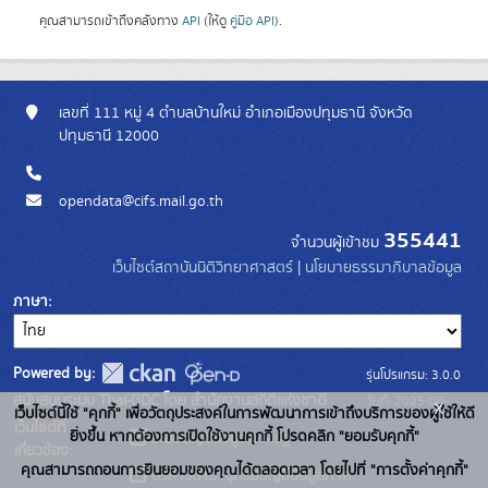
คุณสามารถเข้าถึงคลังทาง
API
(ให้ดู
คู่มือ API
).
เลขที่ 111 หมู่ 4 ตำบลบ้านใหม่ อำเภอเมืองปทุมธานี จังหวัด
ปทุมธานี 12000
opendata@cifs.mail.go.th
355441
จำนวนผู้เข้าชม
เว็บไซต์สถาบันนิติวิทยาศาสตร์
|
นโยบายธรรมาภิบาลข้อมูล
ภาษา
Powered by:
รุ่นโปรแกรม: 3.0.0
สนับสนุนระบบ Thai-GDC โดย สำนักงานสถิติแห่งชาติ
วันที่: 2025-06-
x
เว็บไซต์นี้ใช้ "คุกกี้" เพื่อวัตถุประสงค์ในการพัฒนาการเข้าถึงบริการของผู้ใช้ให้ดี
เว็บไซต์ที่
10
ยิ่งขึ้น หากต้องการเปิดใช้งานคุกกี้ โปรดคลิก "ยอมรับคุกกี้"
ระบบบัญชีข้อมูลภาครัฐ
เกี่ยวข้อง:
คุณสามารถถอนการยินยอมของคุณได้ตลอดเวลา โดยไปที่ "การตั้งค่าคุกกี้"
บริการนามานุกรมบัญชีข้อมูลภาค