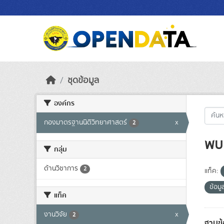
Skip to main content
ชุดข้อมูล
องค์กร
กองมาตรฐานนิติวิทยาศาสตร์
x
2
พบ 
กลุ่ม
ด้านวิชาการ
2
แท็ค:
ข้อม
แท็ค
งานวิจัย
x
2
ฐานข้