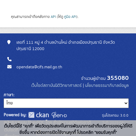
คุณสามารถเข้าถึงคลังทาง
API
(ให้ดู
คู่มือ API
).
เลขที่ 111 หมู่ 4 ตำบลบ้านใหม่ อำเภอเมืองปทุมธานี จังหวัด
ปทุมธานี 12000
opendata@cifs.mail.go.th
355080
จำนวนผู้เข้าชม
เว็บไซต์สถาบันนิติวิทยาศาสตร์
|
นโยบายธรรมาภิบาลข้อมูล
ภาษา
Powered by:
รุ่นโปรแกรม: 3.0.0
สนับสนุนระบบ Thai-GDC โดย สำนักงานสถิติแห่งชาติ
วันที่: 2025-06-
x
เว็บไซต์นี้ใช้ "คุกกี้" เพื่อวัตถุประสงค์ในการพัฒนาการเข้าถึงบริการของผู้ใช้ให้ดี
เว็บไซต์ที่
10
ยิ่งขึ้น หากต้องการเปิดใช้งานคุกกี้ โปรดคลิก "ยอมรับคุกกี้"
ระบบบัญชีข้อมูลภาครัฐ