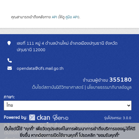
คุณสามารถเข้าถึงคลังทาง
API
(ให้ดู
คู่มือ API
).
เลขที่ 111 หมู่ 4 ตำบลบ้านใหม่ อำเภอเมืองปทุมธานี จังหวัด
ปทุมธานี 12000
opendata@cifs.mail.go.th
355180
จำนวนผู้เข้าชม
เว็บไซต์สถาบันนิติวิทยาศาสตร์
|
นโยบายธรรมาภิบาลข้อมูล
ภาษา
Powered by:
รุ่นโปรแกรม: 3.0.0
สนับสนุนระบบ Thai-GDC โดย สำนักงานสถิติแห่งชาติ
วันที่: 2025-06-
x
เว็บไซต์นี้ใช้ "คุกกี้" เพื่อวัตถุประสงค์ในการพัฒนาการเข้าถึงบริการของผู้ใช้ให้ดี
เว็บไซต์ที่
10
ยิ่งขึ้น หากต้องการเปิดใช้งานคุกกี้ โปรดคลิก "ยอมรับคุกกี้"
ระบบบัญชีข้อมูลภาครัฐ