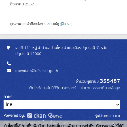
สิงหาคม 2567
คุณสามารถเข้าถึงคลังทาง
API
(ให้ดู
คู่มือ API
).
เลขที่ 111 หมู่ 4 ตำบลบ้านใหม่ อำเภอเมืองปทุมธานี จังหวัด
ปทุมธานี 12000
opendata@cifs.mail.go.th
355487
จำนวนผู้เข้าชม
เว็บไซต์สถาบันนิติวิทยาศาสตร์
|
นโยบายธรรมาภิบาลข้อมูล
ภาษา
Powered by:
รุ่นโปรแกรม: 3.0.0
สนับสนุนระบบ Thai-GDC โดย สำนักงานสถิติแห่งชาติ
วันที่: 2025-06-
x
เว็บไซต์นี้ใช้ "คุกกี้" เพื่อวัตถุประสงค์ในการพัฒนาการเข้าถึงบริการของผู้ใช้ให้ดี