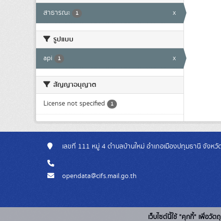
สาธารณะ
x
1
รูปแบบ
api
x
1
สัญญาอนุญาต
License not specified
1
เลขที่ 111 หมู่ 4 ตำบลบ้านใหม่ อำเภอเมืองปทุมธานี จังห
opendata@cifs.mail.go.th
เว็บไซต์นี้ใช้ "คุกกี้" เพื