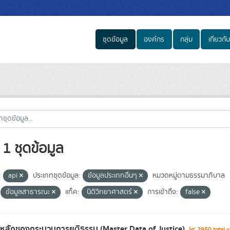
ชุดข้อมูล
องค์กร
กลุ่ม
เกี่ยวกับ
1 ชุดข้อมูล
:
api
ประเภทชุดข้อมูล:
ข้อมูลประเภทอื่นๆ
หมวดหมู่ตามธรรมาภิบาล
ข้อมูลสาธารณะ
แท็ค:
นิติวิทยาศาสตร์
การเข้าถึง:
false
ลหลักของกระบวนการยุติธรรม (Master Data of Justice)
2950 total 