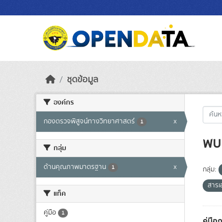
Skip to main content
ชุดข้อมูล
องค์กร
กองตรวจพิสูจน์ทางวิทยาศาสตร์
x
1
พบ 
กลุ่ม
ด้านคุณภาพมาตรฐาน
x
1
กลุ่ม:
สารเ
แท็ค
คู่มือ
1
คู่มื