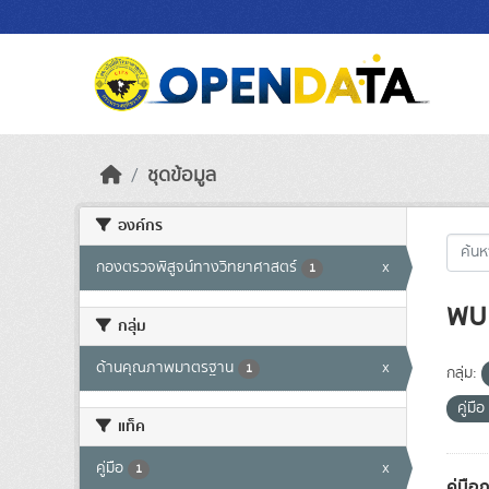
Skip to main content
ชุดข้อมูล
องค์กร
กองตรวจพิสูจน์ทางวิทยาศาสตร์
x
1
พบ 
กลุ่ม
ด้านคุณภาพมาตรฐาน
x
1
กลุ่ม:
คู่มือ
แท็ค
คู่มือ
x
1
คู่มื