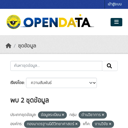
Skip to main content
เข้าสู่ระบบ
ชุดข้อมูล
เรียงโดย
พบ 2 ชุดข้อมูล
ประเภทชุดข้อมูล:
ข้อมูลระเบียน
กลุ่ม:
ด้านวิชาการ
องค์กร:
กองมาตรฐานนิติวิทยาศาสตร์
แท็ค:
งานวิจัย