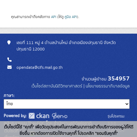
คุณสามารถเข้าถึงคลังทาง
API
(ให้ดู
คู่มือ API
).
เลขที่ 111 หมู่ 4 ตำบลบ้านใหม่ อำเภอเมืองปทุมธานี จังหวัด
ปทุมธานี 12000
opendata@cifs.mail.go.th
354957
จำนวนผู้เข้าชม
เว็บไซต์สถาบันนิติวิทยาศาสตร์
|
นโยบายธรรมาภิบาลข้อมูล
ภาษา
Powered by:
รุ่นโปรแกรม:
3.0.0
สนับสนุนระบบ Thai-GDC โดย สำนักงานสถิติแห่งชาติ
x
เว็บไซต์นี้ใช้ "คุกกี้" เพื่อวัตถุประสงค์ในการพัฒนาการเข้าถึงบริการของผู้ใช้ให้ดี
วันที่: 2025-
เว็บไซต์ที่
ยิ่งขึ้น หากต้องการเปิดใช้งานคุกกี้ โปรดคลิก "ยอมรับคุกกี้"
ระบบบัญชีข้อมูลภาครัฐ